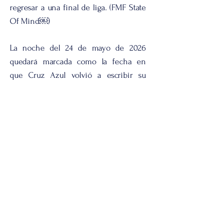
regresar a una final de liga. (FMF State
Of Mind￼)
La noche del 24 de mayo de 2026
quedará marcada como la fecha en
que Cruz Azul volvió a escribir su
nombre entre los grandes del futbol
mexicano. Una final vibrante, definida
por detalles y coronada por un héroe
inesperado, que entregó a la afición
celeste una celebración largamente
esperada: la ansiada décima estrella.
Estilo Luxury