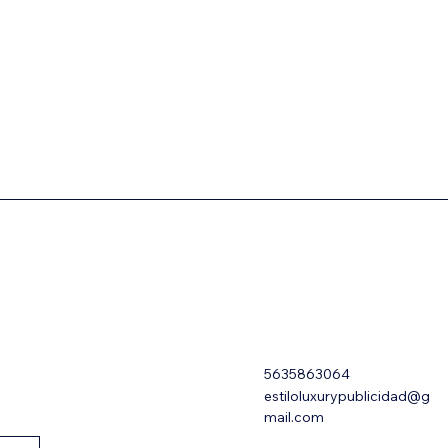
5635863064
estiloluxurypublicidad@g
mail.com