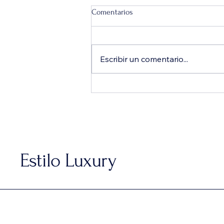
Comentarios
Escribir un comentario...
5 experiencias imperdibles para
disfrutar este agosto en la
CDMX: de viajes a la Luna hasta
sabores de Tailandia
Estilo Luxury