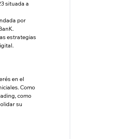
3 situada a 
undada por 
LBanK.
las estrategias 
ital. 
erés en el 
iciales. Como 
rading, como 
lidar su 